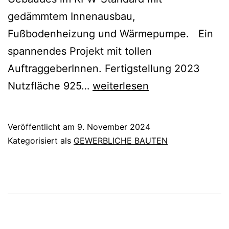
gedämmtem Innenausbau,
Fußbodenheizung und Wärmepumpe. Ein
spannendes Projekt mit tollen
AuftraggeberInnen. Fertigstellung 2023
NEUBAU
Nutzfläche 925…
weiterlesen
FÜR
SCHIFFSAUSRÜSTER
Veröffentlicht am
9. November 2024
IN
Kategorisiert als
GEWERBLICHE BAUTEN
BREMEN-
BURGLESUM