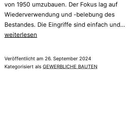
von 1950 umzubauen. Der Fokus lag auf
Wiederverwendung und -belebung des
Ä
Bestandes. Die Eingriffe sind einfach und…
EI
weiterlesen
LO
IN
Veröffentlicht am
26. September 2024
EI
Kategorisiert als
GEWERBLICHE BAUTEN
TE
U
EI
AU
FÜ
OL