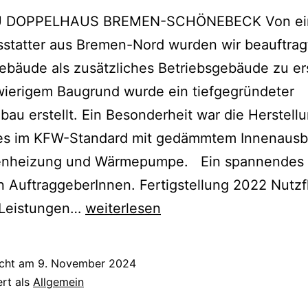
 DOPPELHAUS BREMEN-SCHÖNEBECK Von e
statter aus Bremen-Nord wurden wir beauftrag
bäude als zusätzliches Betriebsgebäude zu ers
wierigem Baugrund wurde ein tiefgegründeter
ebau erstellt. Ein Besonderheit war die Herstell
s im KFW-Standard mit gedämmtem Innenausb
nheizung und Wärmepumpe. Ein spannendes 
en AuftraggeberInnen. Fertigstellung 2022 Nutz
NEUBAU
Leistungen…
weiterlesen
DOPPELHAUS
BREMEN-
icht am
9. November 2024
SCHÖNEBECK
ert als
Allgemein