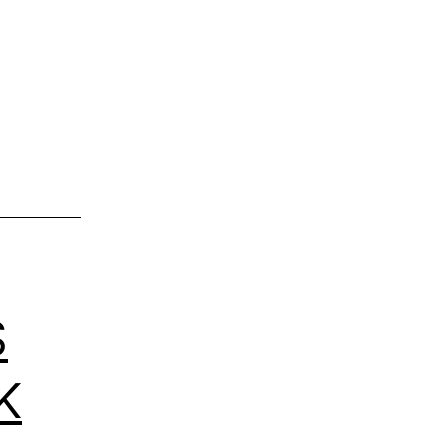
WOHNHAUS
IN
BREMEN
HORN-
LEHE
S
K