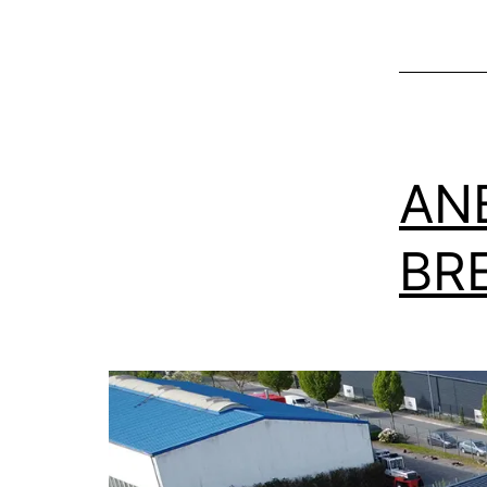
AN
BR