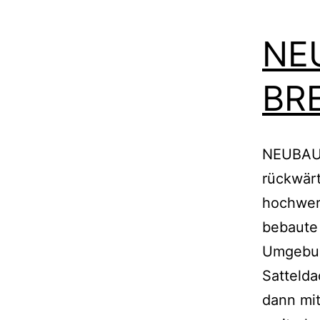
NE
BR
NEUBAU
rückwärt
hochwer
bebaute 
Umgebung
Satteld
dann mit