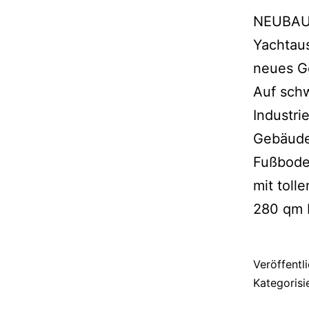
NEUBAU
Yachtaus
neues Ge
Auf sch
Industri
Gebäude
Fußbode
mit toll
280 qm 
Veröffentl
Kategorisi