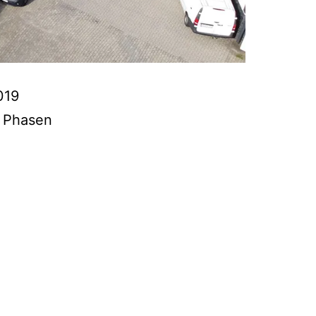
019
g Phasen