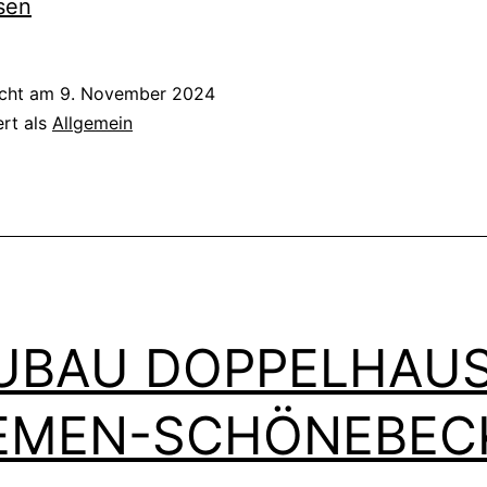
sen
icht am
9. November 2024
ert als
Allgemein
UBAU DOPPELHAU
EMEN-SCHÖNEBEC