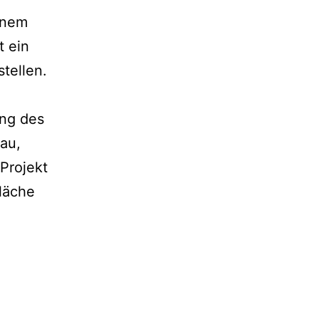
inem
t ein
tellen.
ung des
au,
Projekt
fläche