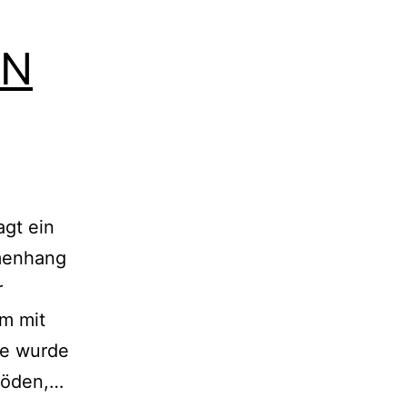
IN
agt ein
menhang
r
rm mit
de wurde
NEUBAU
sböden,…